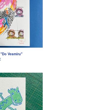
''Do Vesmíru''
€