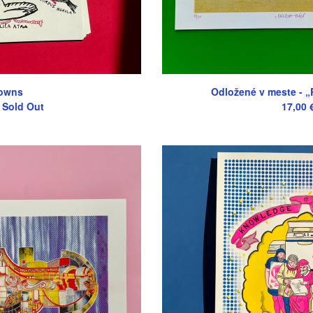
owns
Odložené v meste - „
 Sold Out
17,00