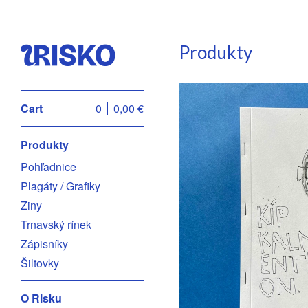
Produkty
Cart
0
0,00
€
Produkty
Pohľadnice
Plagáty / Grafiky
Ziny
Trnavský rínek
Zápisníky
Šiltovky
O Risku