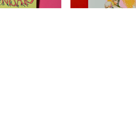
lendár 2024
Odložené v meste 
/ Sold Out
17,00