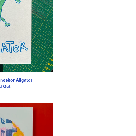
 neskor Aligator
d Out