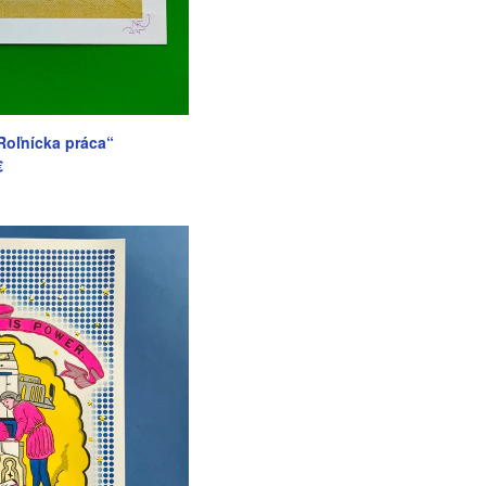
Roľnícka práca“
€