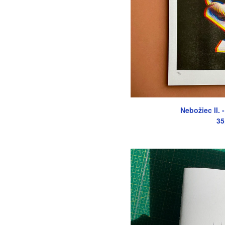
Nebožiec II.
35