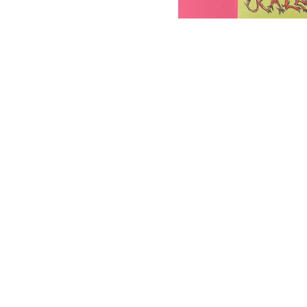
Risko ka
15,00
€