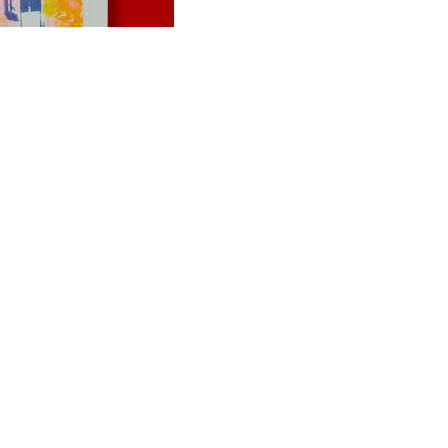
- „Materstvo“
€