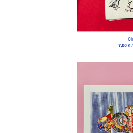
Cl
7,00
€
/