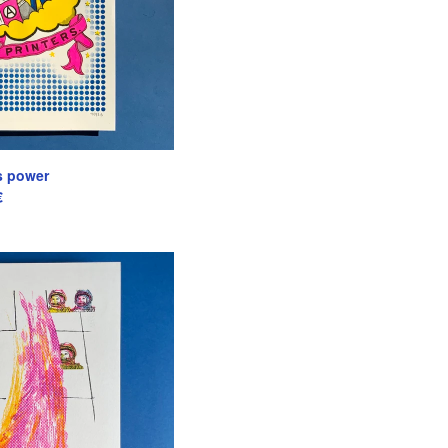
s power
€