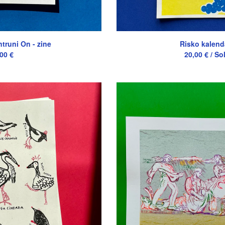
truni On - zine
Risko kalend
,00
€
20,00
€
/ So