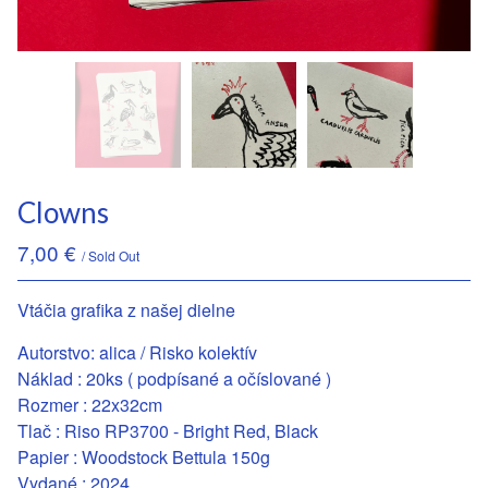
Clowns
7,00
€
/ Sold Out
Vtáčia grafika z našej dielne
Autorstvo: alica / Risko kolektív
Náklad : 20ks ( podpísané a očíslované )
Rozmer : 22x32cm
Tlač : Riso RP3700 - Bright Red, Black
Papier : Woodstock Bettula 150g
Vydané : 2024