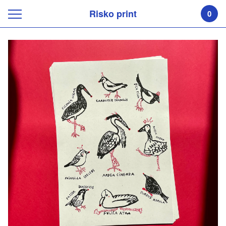
Risko print
0