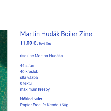
Martin Hudák Boiler Zine
11,00
€
/ Sold Out
risozine Martina Hudáka
44 strán
40 kresieb
šitá väzba
0 textu
maximum kresby
Náklad 50ks
Papier Freelife Kendo 150g