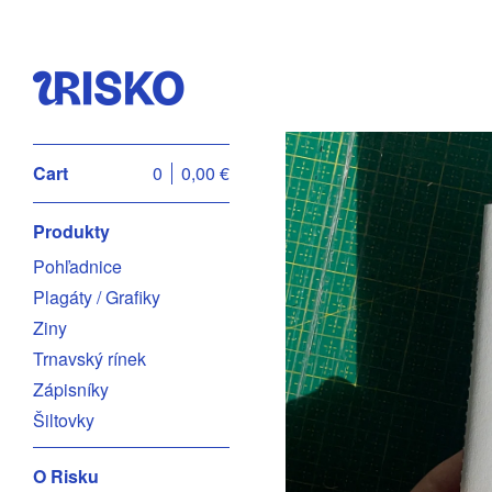
Cart
0
0,00
€
Produkty
Pohľadnice
Plagáty / Grafiky
Ziny
Trnavský rínek
Zápisníky
Šiltovky
O Risku