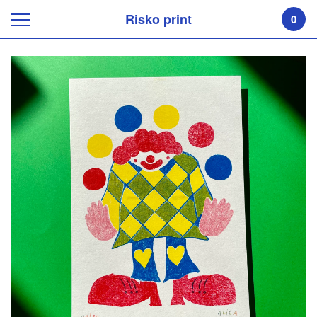
Risko print
0